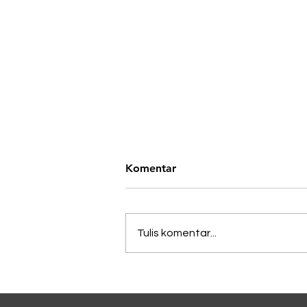
Komentar
Tulis komentar...
Lagi Viral di China, Kopi
Dicampur Irisan Daun
Bawang