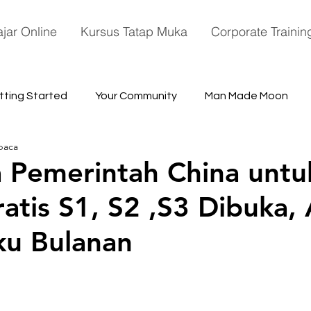
ajar Online
Kursus Tatap Muka
Corporate Trainin
tting Started
Your Community
Man Made Moon
baca
ace
 Pemerintah China untu
ratis S1, S2 ,S3 Dibuka,
ku Bulanan