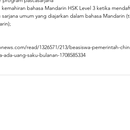
r program pascasarjana 
 kemahiran bahasa Mandarin HSK Level 3 ketika mendaft
u sarjana umum yang diajarkan dalam bahasa Mandarin (t
rin);
donews.com/read/1326571/213/beasiswa-pemerintah-china
uka-ada-uang-saku-bulanan-1708585334