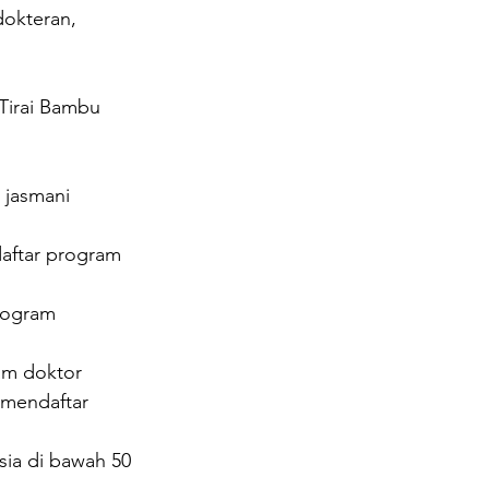
dokteran, 
Tirai Bambu 
 jasmani 
aftar program 
rogram 
am doktor 
 mendaftar 
sia di bawah 50 