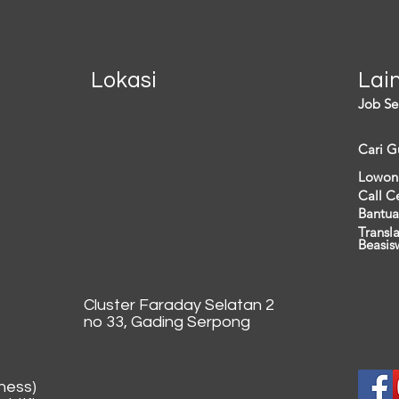
Lokasi
Lai
Job Se
Cari G
Lowon
Call C
Bantua
Transl
Beasis
Cluster Faraday Selatan 2
no 33, Gading Serpong
ness)