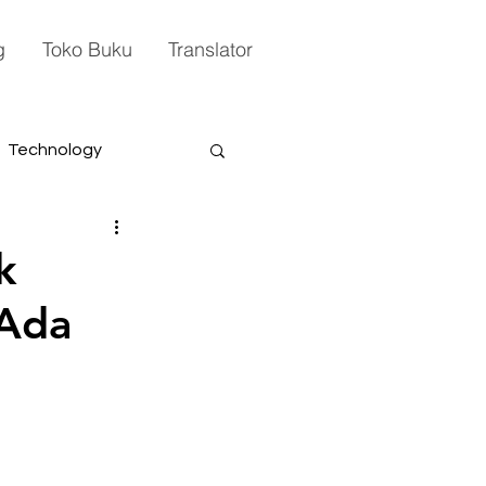
g
Toko Buku
Translator
Technology
k
 Ada