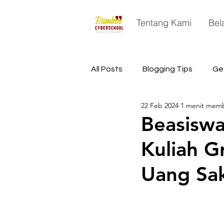
Tentang Kami
Bel
All Posts
Blogging Tips
Ge
22 Feb 2024
1 menit mem
China
Astronomy
Sp
Beasiswa
Kuliah G
Uang Sa