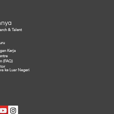
nnya
arch & Talent
uru
gan Kerja
entre
n (FAQ)
ator
wa ke Luar Negeri