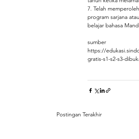
tahun ketika melama
7. Telah memperoleh
program sarjana ata
belajar bahasa Manda
sumber 
https://edukasi.sin
gratis-s1-s2-s3-dib
Postingan Terakhir