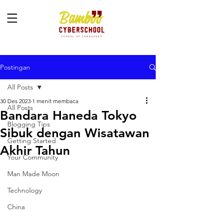
Postingan
All Posts
30 Des 2023
1 menit membaca
All Posts
Bandara Haneda Tokyo
Blogging Tips
Sibuk dengan Wisatawan
Getting Started
Akhir Tahun
Your Community
Man Made Moon
Technology
China