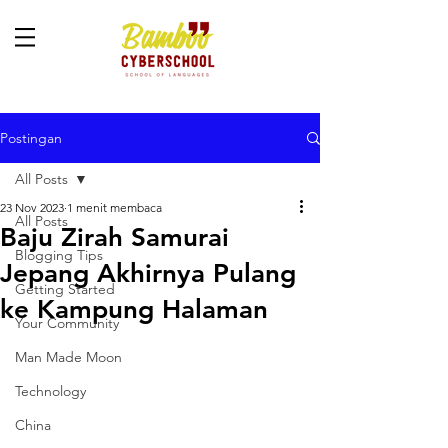
Postingan
All Posts
23 Nov 2023
1 menit membaca
All Posts
Baju Zirah Samurai
Blogging Tips
Jepang Akhirnya Pulang
Getting Started
ke Kampung Halaman
Your Community
Man Made Moon
Technology
China