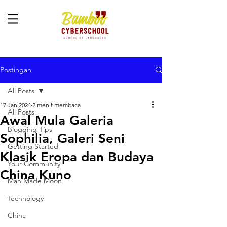
Postingan
All Posts
17 Jan 2024
2 menit membaca
All Posts
Awal Mula Galeria
Blogging Tips
Sophilia, Galeri Seni
Getting Started
Klasik Eropa dan Budaya
Your Community
China Kuno
Man Made Moon
Technology
China