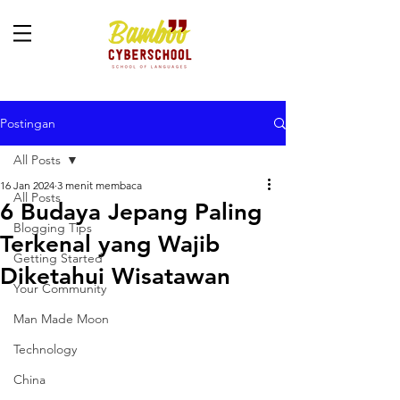
Postingan
All Posts
16 Jan 2024
3 menit membaca
All Posts
6 Budaya Jepang Paling
Blogging Tips
Terkenal yang Wajib
Getting Started
Diketahui Wisatawan
Your Community
Man Made Moon
Technology
China