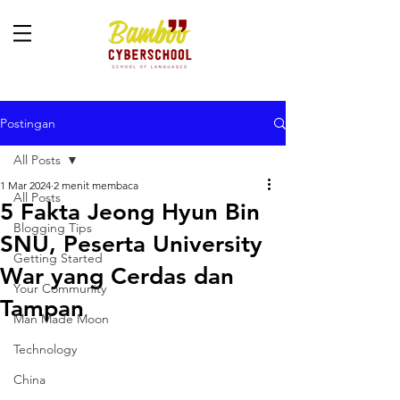
Postingan
All Posts
1 Mar 2024
2 menit membaca
All Posts
5 Fakta Jeong Hyun Bin
Blogging Tips
SNU, Peserta University
Getting Started
War yang Cerdas dan
Your Community
Tampan
Man Made Moon
Technology
China