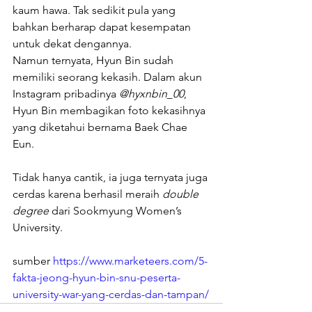
kaum hawa. Tak sedikit pula yang 
bahkan berharap dapat kesempatan 
untuk dekat dengannya. 
Namun ternyata, Hyun Bin sudah 
memiliki seorang kekasih. Dalam akun 
Instagram pribadinya 
@hyxnbin_00
, 
Hyun Bin membagikan foto kekasihnya 
yang diketahui bernama Baek Chae 
Eun. 
Tidak hanya cantik, ia juga ternyata juga 
cerdas karena berhasil meraih 
double 
degree
 dari Sookmyung Women’s 
University.
sumber 
https://www.marketeers.com/5-
fakta-jeong-hyun-bin-snu-peserta-
university-war-yang-cerdas-dan-tampan/