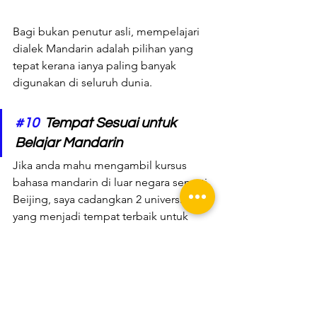
Bagi bukan penutur asli, mempelajari 
dialek Mandarin adalah pilihan yang 
tepat kerana ianya paling banyak 
digunakan di seluruh dunia.
#10
  Tempat Sesuai untuk 
Belajar Mandarin
Jika anda mahu mengambil kursus 
bahasa mandarin di luar negara seperti 
Beijing, saya cadangkan 2 universiti 
yang menjadi tempat terbaik untuk 
anda belajar bahasa mandarin iaitu 
Beijing Foreign Studies University 
(BFSU)
 atau 
Beijing Language and 
Culture University (BLCU)
. Di sini 
banyak kursus yang ditawarkan untuk 