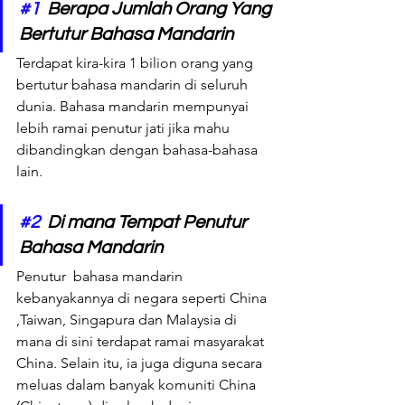
#1
  Berapa Jumlah Orang Yang 
Bertutur Bahasa Mandarin
Terdapat kira-kira 1 bilion orang yang 
bertutur bahasa mandarin di seluruh 
dunia. Bahasa mandarin mempunyai 
lebih ramai penutur jati jika mahu 
dibandingkan dengan bahasa-bahasa 
lain.
#2
  Di mana Tempat Penutur 
Bahasa Mandarin
Penutur  bahasa mandarin 
kebanyakannya di negara seperti China 
,Taiwan, Singapura dan Malaysia di 
mana di sini terdapat ramai masyarakat 
China. Selain itu, ia juga diguna secara 
meluas dalam banyak komuniti China 