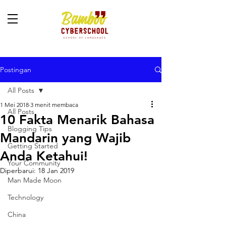
Postingan
All Posts
1 Mei 2018
3 menit membaca
All Posts
10 Fakta Menarik Bahasa
Blogging Tips
Mandarin yang Wajib
Getting Started
Anda Ketahui!
Your Community
Diperbarui:
18 Jan 2019
Man Made Moon
Technology
China