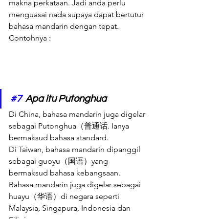
makna perkataan. Jadi anda perlu 
menguasai nada supaya dapat bertutur 
bahasa mandarin dengan tepat.
Contohnya :
#7
  Apa itu Putonghua
Di China, bahasa mandarin juga digelar 
sebagai Putonghua（普通话. Ianya 
bermaksud bahasa standard.
Di Taiwan, bahasa mandarin dipanggil 
sebagai guoyu（国语）yang 
bermaksud bahasa kebangsaan.
Bahasa mandarin juga digelar sebagai 
huayu（华语）di negara seperti 
Malaysia, Singapura, Indonesia dan 