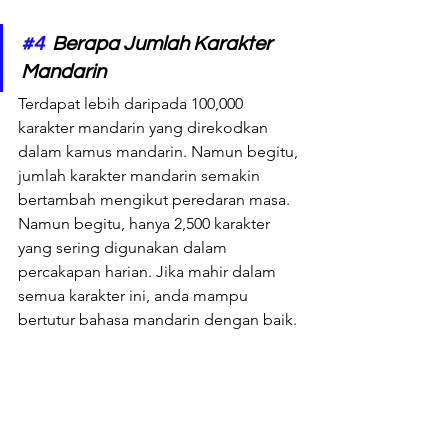
#4
  Berapa Jumlah Karakter 
Mandarin
Terdapat lebih daripada 100,000 
karakter mandarin yang direkodkan 
dalam kamus mandarin. Namun begitu, 
jumlah karakter mandarin semakin 
bertambah mengikut peredaran masa. 
Namun begitu, hanya 2,500 karakter 
yang sering digunakan dalam 
percakapan harian. Jika mahir dalam 
semua karakter ini, anda mampu 
bertutur bahasa mandarin dengan baik.