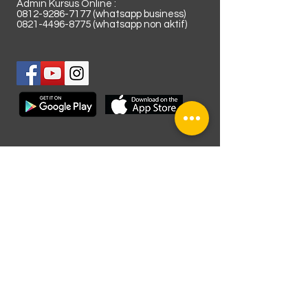
Admin Kursus Online :
0812-9286-7177
(whatsapp business)
0821-4496-8775
(whatsapp non aktif)
Lokasi