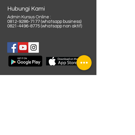
Hubungi Kami
Admin Kursus Online :
0812-9286-7177
(whatsapp business)
0821-4496-8775
(whatsapp non aktif)
Lokasi