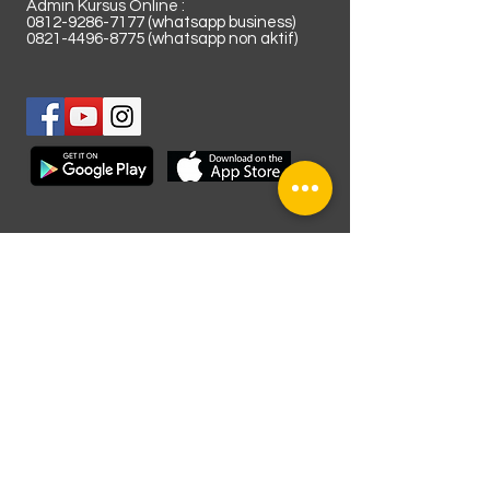
Admin Kursus Online :
0812-9286-7177
(whatsapp business)
0821-4496-8775
(whatsapp non aktif)
Lokasi