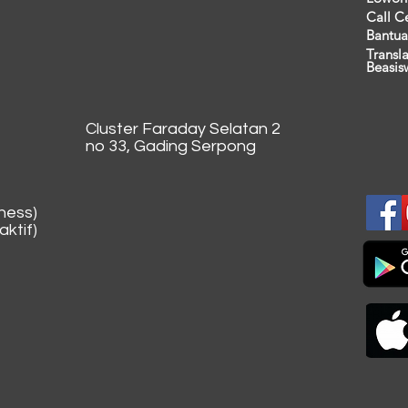
Call C
Bantua
Transl
Beasis
Cluster Faraday Selatan 2
no 33, Gading Serpong
ness)
ktif)