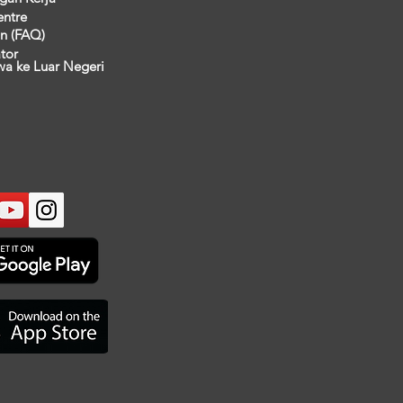
entre
n (FAQ)
ator
wa ke Luar Negeri