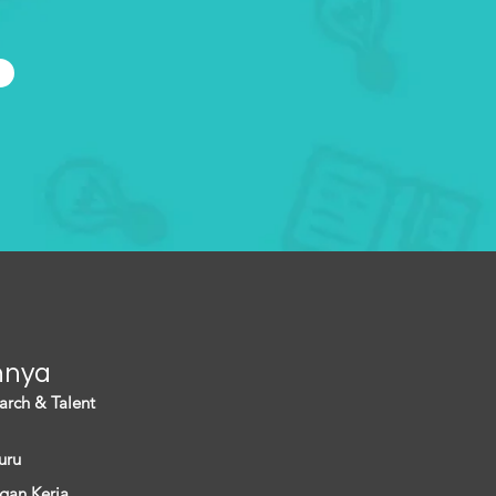
i
nnya
arch & Talent
uru
gan Kerja