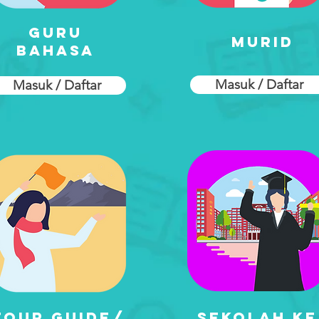
Guru
murid
bahasa
Masuk / Daftar
Masuk / Daftar
Tour guide/
Sekolah
ke