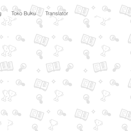
g
Toko Buku
Translator