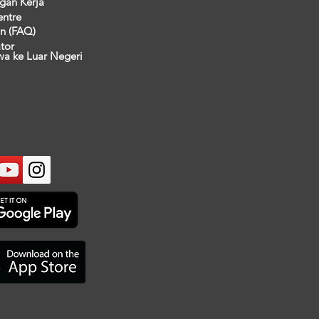
gan Kerja
entre
n (FAQ)
ator
wa ke Luar Negeri