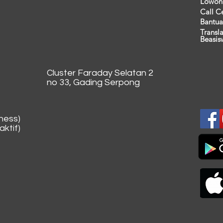
Lowon
Call C
Bantua
Transl
Beasis
Cluster Faraday Selatan 2
no 33, Gading Serpong
ness)
ktif)