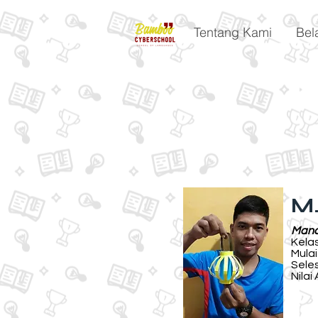
Tentang Kami
Bel
M.
Mand
Kelas
Mulai
Seles
Nilai