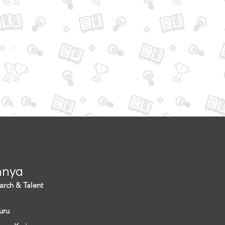
nnya
arch & Talent
uru