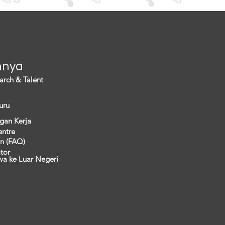
nnya
arch & Talent
uru
gan Kerja
entre
n (FAQ)
ator
wa ke Luar Negeri