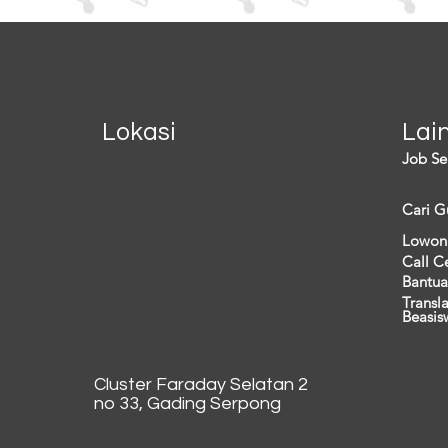
Lokasi
Lai
Job Se
Cari G
Lowon
Call C
Bantua
Transl
Beasis
Cluster Faraday Selatan 2
no 33, Gading Serpong