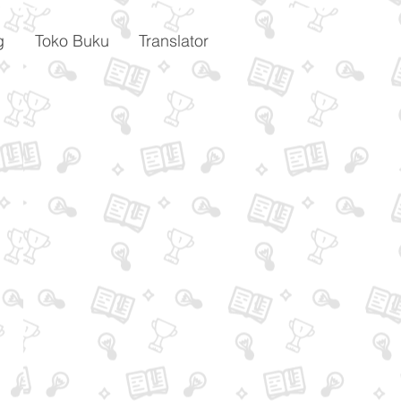
g
Toko Buku
Translator