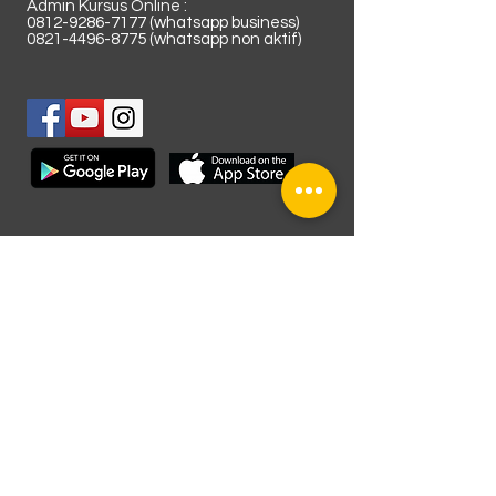
Admin Kursus Online :
0812-9286-7177
(whatsapp business)
0821-4496-8775
(whatsapp non aktif)
Lokasi