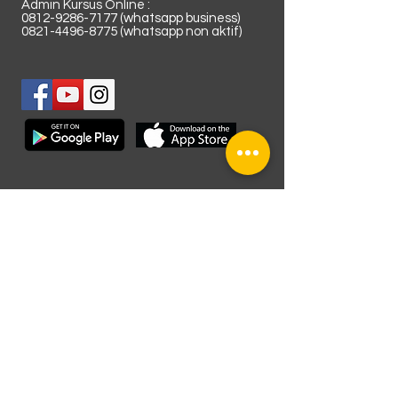
Admin Kursus Online :
0812-9286-7177
(whatsapp business)
0821-4496-8775
(whatsapp non aktif)
Lokasi