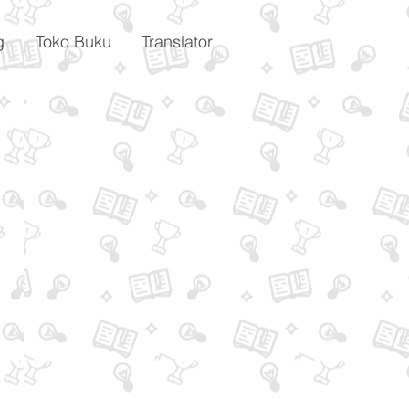
g
Toko Buku
Translator