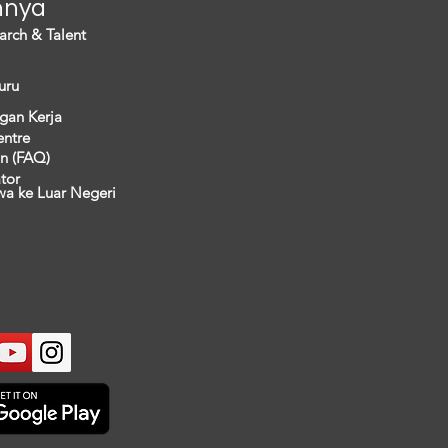
nnya
arch & Talent
uru
gan Kerja
entre
n (FAQ)
ator
wa ke Luar Negeri