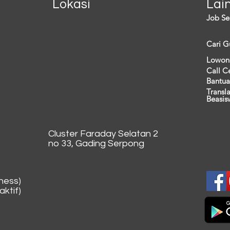
Lokasi
Lai
Job Se
Cari G
Lowon
Call C
Bantua
Transl
Beasis
Cluster Faraday Selatan 2
no 33, Gading Serpong
ness)
ktif)